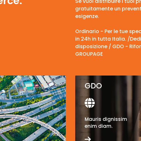
erce.
Se vuoi distribuire i tuoi 
gratuitamente un preventi
esigenze.
Ordinario - Per le tue sp
in 24h in tutta Italia. /D
disposizione / GDO - Rifo
GROUPAGE
GDO
Mauris dignissim
enim diam.