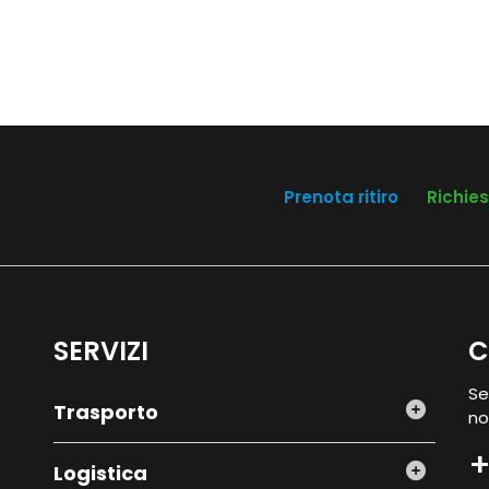
Prenota ritiro
Richie
SERVIZI
C
Se
Trasporto
no
+
Logistica