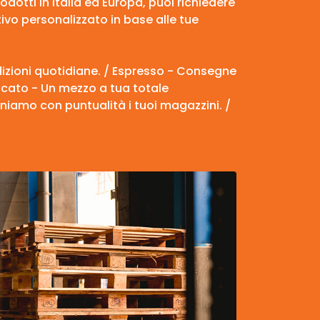
prodotti in Italia ed Europa, puoi richiedere
vo personalizzato in base alle tue
edizioni quotidiane. / Espresso - Consegne
edicato - Un mezzo a tua totale
rniamo con puntualità i tuoi magazzini. /
Ordi
Mauris
enim d