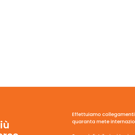
Effettuiamo collegamenti gi
iù
quaranta mete internazion