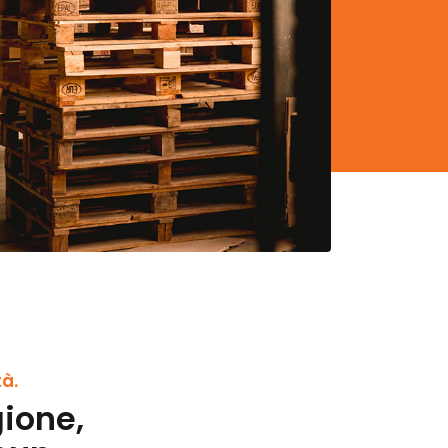
tà.
gione,