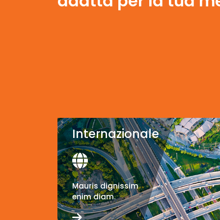
adatta per la tua m
Internazionale
Mauris dignissim
enim diam.