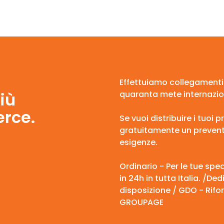
Effettuiamo collegamenti gi
iù
quaranta mete internazion
erce.
Se vuoi distribuire i tuoi 
gratuitamente un preventi
esigenze.
Ordinario - Per le tue sp
in 24h in tutta Italia. /D
disposizione / GDO - Rifo
GROUPAGE