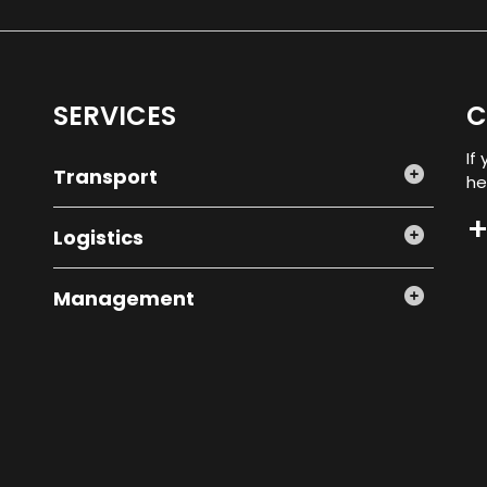
SERVICES
C
If
Transport
he
+
Logistics
Management