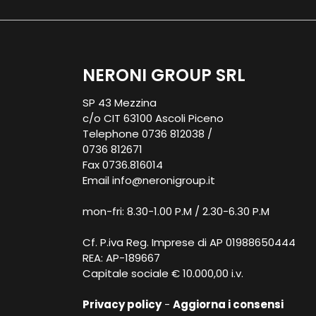
NERONI GROUP SRL
SP 43 Mezzina
c/o CIT 63100 Ascoli Piceno
Telephone 0736 812038 /
0736 812671
Fax 0736.816014
Email
info@neronigroup.it
mon-fri: 8.30-1.00 P.M / 2.30-6.30 P.M
Cf. P.iva Reg. Imprese di AP 01988650444
REA: AP-189667
Capitale sociale € 10.000,00 i.v.
Privacy policy
-
Aggiorna i consensi