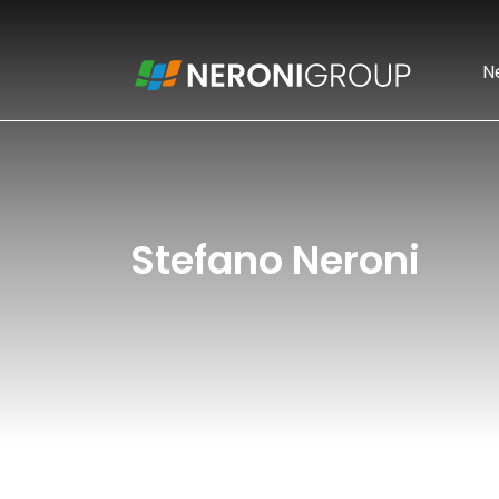
N
Stefano Neroni