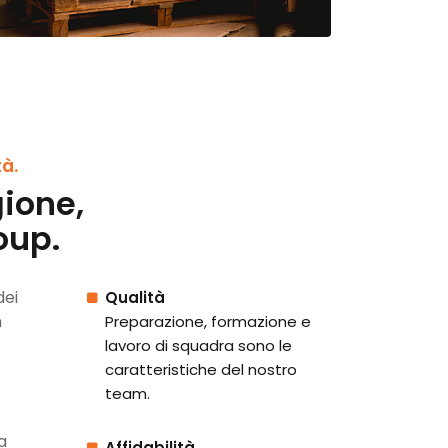
tà.
gione,
oup.
dei
Qualità
n
Preparazione, formazione e
lavoro di squadra sono le
caratteristiche del nostro
team.
a
Affidabilità